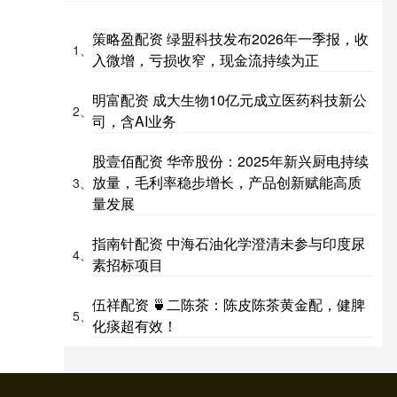
策略盈配资 绿盟科技发布2026年一季报，收
1、
入微增，亏损收窄，现金流持续为正
明富配资 成大生物10亿元成立医药科技新公
2、
司，含AI业务
股壹佰配资 华帝股份：2025年新兴厨电持续
放量，毛利率稳步增长，产品创新赋能高质
3、
量发展
指南针配资 中海石油化学澄清未参与印度尿
4、
素招标项目
伍祥配资 🍵二陈茶：陈皮陈茶黄金配，健脾
5、
化痰超有效！