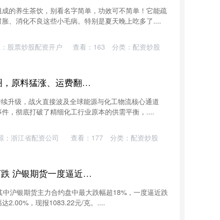
组成的养生茶饮，别看名字简单，功效可不简单！它能疏
胀、消化不良这些小毛病。特别是夏天晚上吃多了....
源：股票炒股配资开户
查看：
163
分类：
配资炒股
腾思控股 以伊冲突砸向化工圈，原料猛涨、运费翻倍，企业该怎么活？
突持续升级，战火直接波及全球能源与化工物流核心通道
件，彻底打破了精细化工行业原本的供需平衡，....
源：浙江省配资公司
查看：
177
分类：
配资炒股
东南配资 热点 | 贵金属继续下跌 沪银期货一度逼近跌停
其中沪银期货主力合约盘中最大跌幅超18%，一度逼近跌
0%，现报1083.22元/克。....