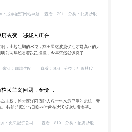
源：股票配资网站导航
查看：
201
分类：
配资炒股
头牛网配资 冥王星蛰伏期的深度蜕变，哪些人正在低谷中锻造核心竞争力？_工作_对方_朋友
其实啊，比起短期的水逆，冥王星这波蛰伏期才是真正的大
明前两年还看着跌跌撞撞，今年突然就像换了....
来源：辉煌优配
查看：
206
分类：
配资炒股
互盈配资 特朗普赴达沃斯磋商格陵兰岛问题，金价再创历史新高
兰岛主权，跨大西洋同盟陷入数十年来最严重的危机，受
 特朗普原定当日晚些时候在达沃斯论坛发表演....
来源：免息配资公司
查看：
210
分类：
配资炒股