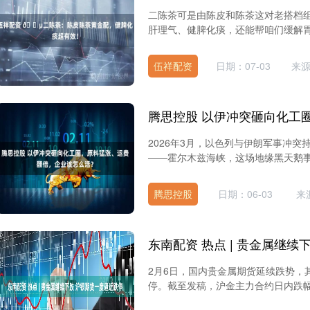
二陈茶可是由陈皮和陈茶这对老搭档
肝理气、健脾化痰，还能帮咱们缓解胃
伍祥配资
日期：07-03
来
2026年3月，以色列与伊朗军事冲
——霍尔木兹海峡，这场地缘黑天鹅事
腾思控股
日期：06-03
来
2月6日，国内贵金属期货延续跌势，
停。截至发稿，沪金主力合约日内跌幅达2.0