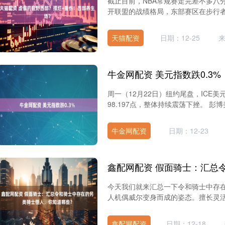
截止目前，NBA常规赛走完差不多八分
开联盟的战绩格局，东部赛区在步行者和
天猫配资
日期：12-25
牛金网配资 美元指数跌0.3%
周一（12月22日）纽约尾盘，ICE美元指
98.197点，整体持续震荡下挫。 彭博美元
牛金网配资
日期：12-23
今天我们就来汇总一下令和骑士中存在的
人机偶威尔变身而成的姿态。擅长灵活运
鑫配网配资
日期：12-18