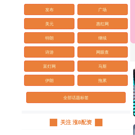
发布
广场
美元
惠红网
特朗
继续
诗游
网眼查
富灯网
马斯
伊朗
拖累
全部话题标签
关注 涨8配资