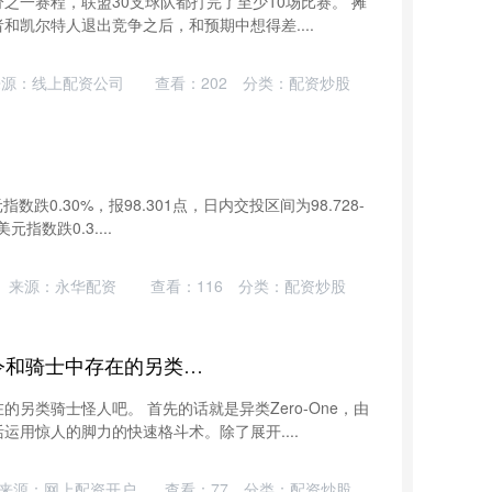
之一赛程，联盟30支球队都打完了至少10场比赛。 摊
凯尔特人退出竞争之后，和预期中想得差....
来源：线上配资公司
查看：
202
分类：
配资炒股
数跌0.30%，报98.301点，日内交投区间为98.728-
指数跌0.3....
来源：永华配资
查看：
116
分类：
配资炒股
鑫配网配资 假面骑士：汇总令和骑士中存在的另类骑士怪人，你知道哪些？
另类骑士怪人吧。 首先的话就是异类Zero-One，由
用惊人的脚力的快速格斗术。除了展开....
来源：网上配资开户
查看：
77
分类：
配资炒股