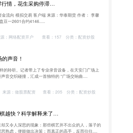
威贤配资 国产豆供给锐减支撑行情，花生采购停滞需求低迷
资金流向 模拟交易 客户端 来源：华泰期货 作者： 李馨
2601合约4146.....
来源：网络配资开户
查看：
157
分类：
配资炒股
场的声音！
别样的聆听。记者带上了专业录音设备，在天安门广场上
音交织碰撞，汇成一首独特的 “广场交响曲....
来源：做股票配资
查看：
205
分类：
配资炒股
金智牛配资 为何越“菜”的人下棋越快？科学解释来了_决策_棋局_棋艺
在却又令人深思的现象：那些棋艺并不出众的人，落子的
思熟虑，便能做出决策；而真正的高手，反而往往....