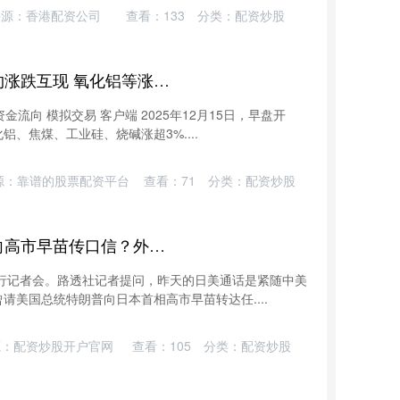
来源：香港配资公司
查看：
133
分类：
配资炒股
千里马配资 国内期货主力合约涨跌互现 氧化铝等涨超3%
金流向 模拟交易 客户端 2025年12月15日，早盘开
、焦煤、工业硅、烧碱涨超3%....
源：靠谱的股票配资平台
查看：
71
分类：
配资炒股
前海配资 中方是否请特朗普向高市早苗传口信？外交部：没有更多信息提供
例行记者会。路透社记者提问，昨天的日美通话是紧随中美
请美国总统特朗普向日本首相高市早苗转达任....
源：配资炒股开户官网
查看：
105
分类：
配资炒股