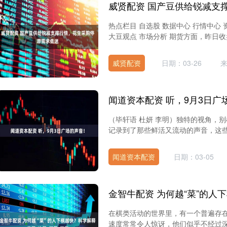
热点栏目 自选股 数据中心 行情中心 
大豆观点 市场分析 期货方面，昨日收盘豆一
威贤配资
日期：03-26
闻道资本配资 听，9月3日广
（毕轩语 杜妍 李明）独特的视角，
记录到了那些鲜活又流动的声音，这些声
闻道资本配资
日期：03-05
在棋类活动的世界里，有一个普遍存
速度常常令人惊讶，他们似乎不经过深