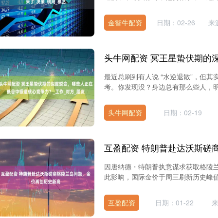
金智牛配资
日期：02-26
来
最近总刷到有人说 “水逆退散”，但
考。你发现没？身边总有那么些人，明
头牛网配资
日期：02-19
因唐纳德・特朗普执意谋求获取格陵
此影响，国际金价于周三刷新历史峰值。
互盈配资
日期：01-22