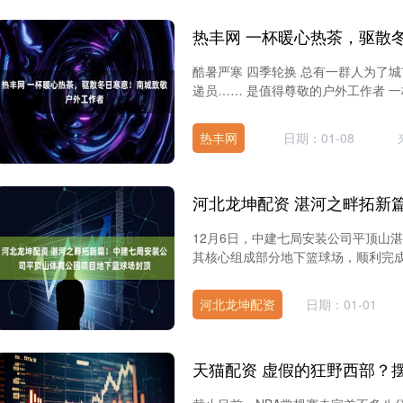
酷暑严寒 四季轮换 总有一群人为了城
递员…… 是值得尊敬的户外工作者 一杯
热丰网
日期：01-08
12月6日，中建七局安装公司平顶山
其核心组成部分地下篮球场，顺利完成
河北龙坤配资
日期：01-01
天猫配资 虚假的狂野西部？