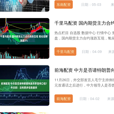
东南配资
日期：05-03
热点栏目 自选股 数据中心 行情中心 资
盘，国内期货主力合约涨跌互现，氧化铝
千里马配资
日期：04-09
来
11月26日，外交部发言人毛宁主持
元首通话之后进行，中方领导人是否曾
前海配资
日期：04-02
来