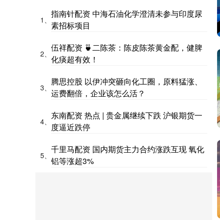
指南针配资 中海石油化学澄清未参与印度尿
1、
素招标项目
伍祥配资 🍵二陈茶：陈皮陈茶黄金配，健脾
2、
化痰超有效！
腾思控股 以伊冲突砸向化工圈，原料猛涨、
3、
运费翻倍，企业该怎么活？
东南配资 热点 | 贵金属继续下跌 沪银期货一
4、
度逼近跌停
千里马配资 国内期货主力合约涨跌互现 氧化
5、
铝等涨超3%