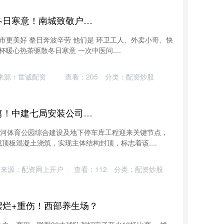
热丰网 一杯暖心热茶，驱散冬日寒意！南城致敬户外工作者
市更美好 整日奔波辛劳 他们是 环卫工人、外卖小哥、快
暖心热茶驱散冬日寒意 一次中医问....
来源：世诚配资
查看：
205
分类：
配资炒股
河北龙坤配资 湛河之畔拓新篇！中建七局安装公司平顶山体育公园项目地下篮球场封顶
湛河体育公园综合建设及地下停车库工程迎来关键节点，
顶板混凝土浇筑，实现主体结构封顶，标志着该....
来源：配资网上开户
查看：
112
分类：
配资炒股
摆烂+重伤！西部养生场？