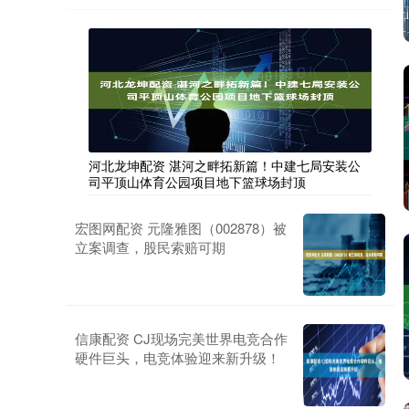
河北龙坤配资 湛河之畔拓新篇！中建七局安装公
司平顶山体育公园项目地下篮球场封顶
宏图网配资 元隆雅图（002878）被
立案调查，股民索赔可期
信康配资 CJ现场完美世界电竞合作
硬件巨头，电竞体验迎来新升级！