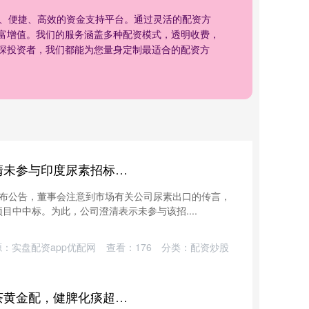
全、便捷、高效的资金支持平台。通过灵活的配资方
富增值。我们的服务涵盖多种配资模式，透明收费，
深投资者，我们都能为您量身定制最适合的配资方
指南针配资 中海石油化学澄清未参与印度尿素招标项目
）发布公告，董事会注意到市场有关公司尿素出口的传言，
中中标。为此，公司澄清表示未参与该招....
源：实盘配资app优配网
查看：
176
分类：
配资炒股
伍祥配资 🍵二陈茶：陈皮陈茶黄金配，健脾化痰超有效！