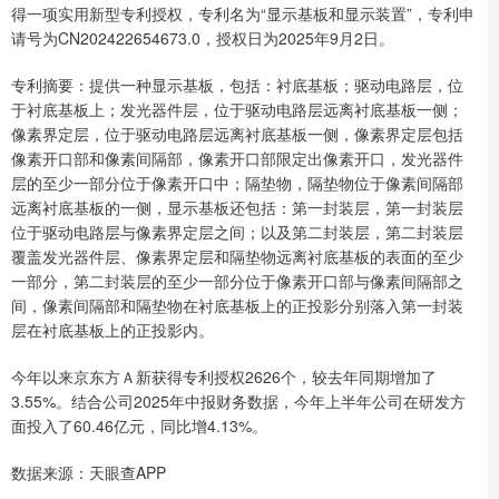
得一项实用新型专利授权，专利名为“显示基板和显示装置”，专利申
请号为CN202422654673.0，授权日为2025年9月2日。
专利摘要：提供一种显示基板，包括：衬底基板；驱动电路层，位
于衬底基板上；发光器件层，位于驱动电路层远离衬底基板一侧；
像素界定层，位于驱动电路层远离衬底基板一侧，像素界定层包括
像素开口部和像素间隔部，像素开口部限定出像素开口，发光器件
层的至少一部分位于像素开口中；隔垫物，隔垫物位于像素间隔部
远离衬底基板的一侧，显示基板还包括：第一封装层，第一封装层
位于驱动电路层与像素界定层之间；以及第二封装层，第二封装层
覆盖发光器件层、像素界定层和隔垫物远离衬底基板的表面的至少
一部分，第二封装层的至少一部分位于像素开口部与像素间隔部之
间，像素间隔部和隔垫物在衬底基板上的正投影分别落入第一封装
层在衬底基板上的正投影内。
今年以来京东方Ａ新获得专利授权2626个，较去年同期增加了
3.55%。结合公司2025年中报财务数据，今年上半年公司在研发方
面投入了60.46亿元，同比增4.13%。
数据来源：天眼查APP