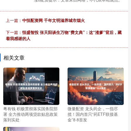
上一篇：
中恒配资网 千年文明滋养城市烟火
下一篇：
恒盛智投 张天阳谈生万物“费文典”：这“渣爹”背后，藏
着我感谢的人
相关文章
粤有钱 积极贯彻落实国务院部
微量配资 龙头药企，一指尽
署 全力推动两项贷款贴息政策
揽！国内首只“药ETF联接基
落到实处
金”8·8首发