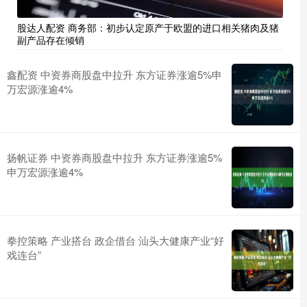
股达人配资 商务部：初步认定原产于欧盟的进口相关猪肉及猪
副产品存在倾销
鑫配资 中资券商股盘中拉升 东方证券涨逾5%申
万宏源涨逾4%
扬帆证券 中资券商股盘中拉升 东方证券涨逾5%
申万宏源涨逾4%
拳控策略 产业搭台 政企借台 汕头大健康产业“好
戏连台”